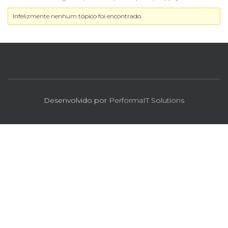
Infelizmente nenhum tópico foi encontrado.
Desenvolvido por
PerformaIT Solutions