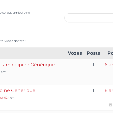
pico: buy amlodipine
té 3 (de 3 do total)
Vozes
Posts
Po
g amlodipine Générique
1
1
6 a
r
em:
pine Generique
1
1
6 a
oah024
em: