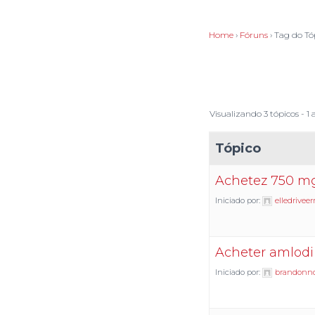
Home
›
Fóruns
›
Tag do Tó
Visualizando 3 tópicos - 1 a
Tópico
Achetez 750 m
Iniciado por:
elledriveer
Acheter amlodi
Iniciado por:
brandonn