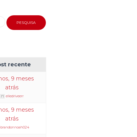
st recente
nos, 9 meses
atrás
elledriveerr
nos, 9 meses
atrás
brandonnoah024