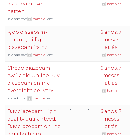
diazepam over
hampler
natten
Iniciado por:
hampler
em:
Kjøp diazepam-
1
1
6 anos, 7
garanti, billig
meses
diazepam fra nz
atrás
Iniciado por:
hampler
em:
hampler
Cheap diazepam
1
1
6 anos, 7
Available Online Buy
meses
diazepam online
atrás
overnight delivery
hampler
Iniciado por:
hampler
em:
Buy diazepam High
1
1
6 anos, 7
quality guaranteed,
meses
Buy diazepam online
atrás
legally cheap
hampler