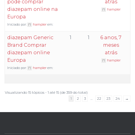
pode comprar
atrás
diazepam online na
hampler
Europa
Iniciado por:
hampler
em:
diazepam Generic
1
1
6 anos, 7
Brand Comprar
meses
diazepam online
atrás
Europa
hampler
Iniciado por:
hampler
em:
Visualizando 15 tópicos - 1 até 15 (de 359 do total)
1
2
3
…
22
23
24
→