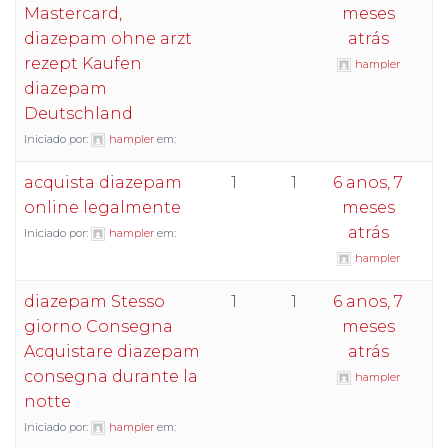
Mastercard,
meses
diazepam ohne arzt
atrás
rezept Kaufen
hampler
diazepam
Deutschland
Iniciado por:
hampler
em:
acquista diazepam
1
1
6 anos, 7
online legalmente
meses
atrás
Iniciado por:
hampler
em:
hampler
diazepam Stesso
1
1
6 anos, 7
giorno Consegna
meses
Acquistare diazepam
atrás
consegna durante la
hampler
notte
Iniciado por:
hampler
em: