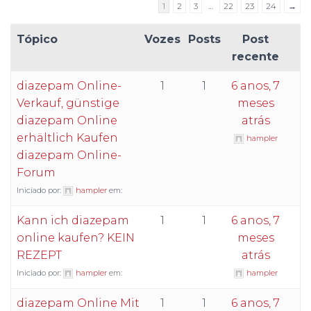
1
2
3
…
22
23
24
→
Tópico
Vozes
Posts
Post
recente
diazepam Online-
1
1
6 anos, 7
Verkauf, günstige
meses
diazepam Online
atrás
erhältlich Kaufen
hampler
diazepam Online-
Forum
Iniciado por:
hampler
em:
Kann ich diazepam
1
1
6 anos, 7
online kaufen? KEIN
meses
REZEPT
atrás
Iniciado por:
hampler
em:
hampler
diazepam Online Mit
1
1
6 anos, 7