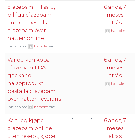
diazepam Till salu,
1
1
6 anos, 7
billiga diazepam
meses
Europa beställa
atrás
diazepam över
hampler
natten online
Iniciado por:
hampler
em:
Var du kan köpa
1
1
6 anos, 7
diazepam FDA-
meses
godkänd
atrás
hälsoprodukt,
hampler
beställa diazepam
över natten leverans
Iniciado por:
hampler
em:
Kan jeg kjøpe
1
1
6 anos, 7
diazepam online
meses
uten resept, kjøpe
atrás