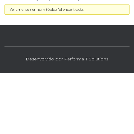
Infelizmente nenhum tópico foi encontrado.
Desenvolvido por
PerformaIT Solutions