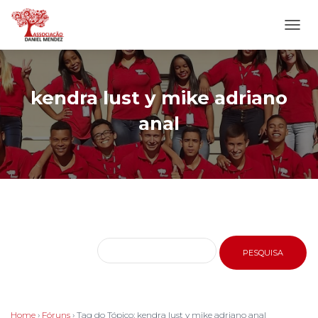
ALTE
NAVE
kendra lust y mike adriano
anal
Home
›
Fóruns
›
Tag do Tópico: kendra lust y mike adriano anal