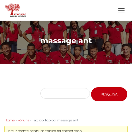
ALTE
NAVE
massage ant
Home
›
Fóruns
›
Tag do Tópico: massage ant
Infelizmente nenhum tópico foi encontrado.