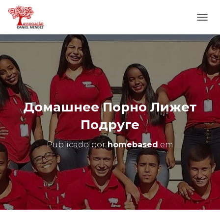
A
L
T
E
R
N
A
R
N
Домашнее Порно Лижет
A
V
Подруге
E
G
Publicado por
homebased
em
A
Ç
Ã
O