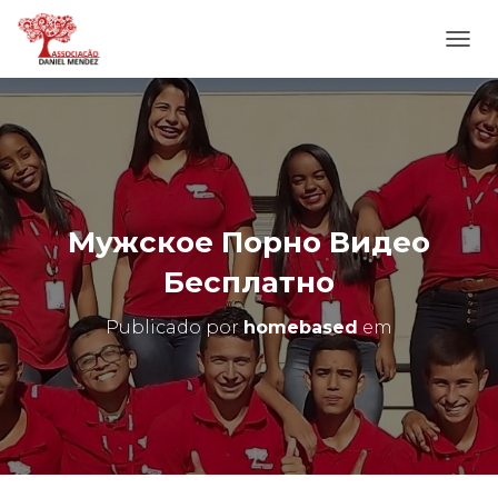
A
L
T
E
R
N
A
R
N
Мужское Порно Видео
A
V
Бесплатно
E
G
Publicado por
homebased
em
A
Ç
Ã
O