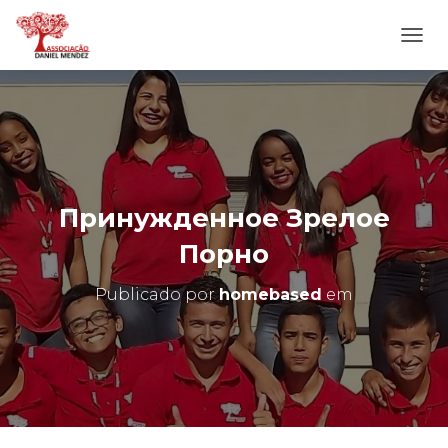
A
L
T
E
R
N
A
R
N
Принужденное Зрелое
A
V
Порно
E
G
Publicado por
homebased
em
A
Ç
Ã
O