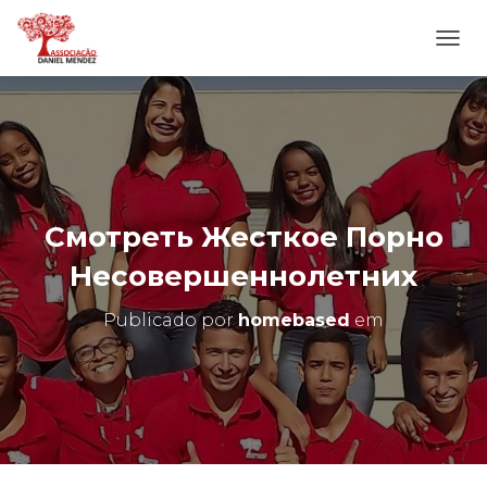
A
L
T
E
R
N
A
R
N
Смотреть Жесткое Порно
A
V
Несовершеннолетних
E
G
Publicado por
homebased
em
A
Ç
Ã
O