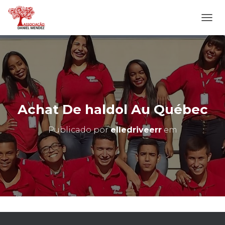
A
L
T
E
R
N
A
R
N
Achat De haldol Au Québec
A
V
Publicado por
elledriveerr
em
E
G
A
Ç
Ã
O