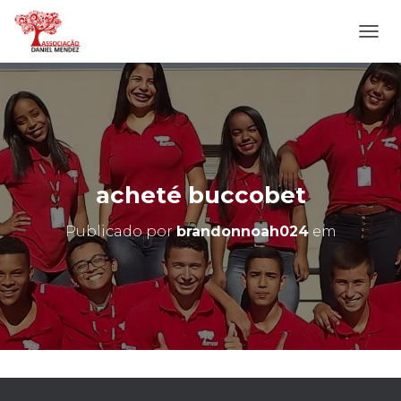
A
L
T
E
R
N
A
R
N
acheté buccobet
A
V
Publicado por
brandonnoah024
em
E
G
A
Ç
Ã
O