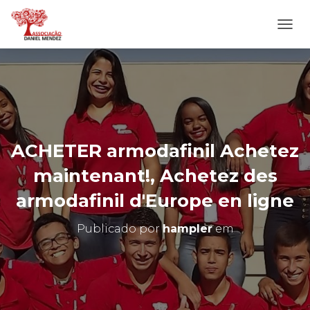
A
L
T
E
R
N
A
R
N
ACHETER armodafinil Achetez
A
V
maintenant!, Achetez des
E
G
armodafinil d'Europe en ligne
A
Ç
Publicado por
hampler
em
Ã
O