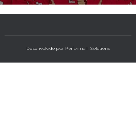
Desenvolvido por
PerformaIT Solutions