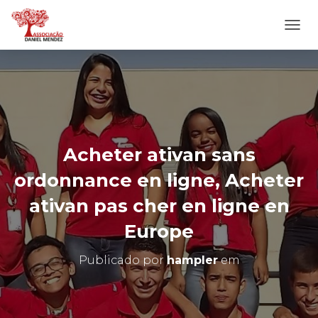
A
L
T
E
R
N
A
R
N
Acheter ativan sans
A
V
ordonnance en ligne, Acheter
E
G
ativan pas cher en ligne en
A
Ç
Europe
Ã
O
Publicado por
hampler
em