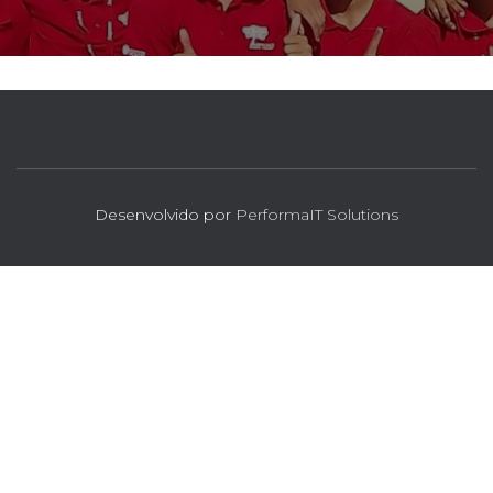
Desenvolvido por
PerformaIT Solutions