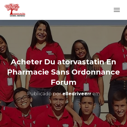
A
L
T
E
R
N
A
R
N
Acheter Du atorvastatin En
A
V
Pharmacie Sans Ordonnance
E
G
Forum
A
Ç
Publicado por
elledriveerr
em
Ã
O