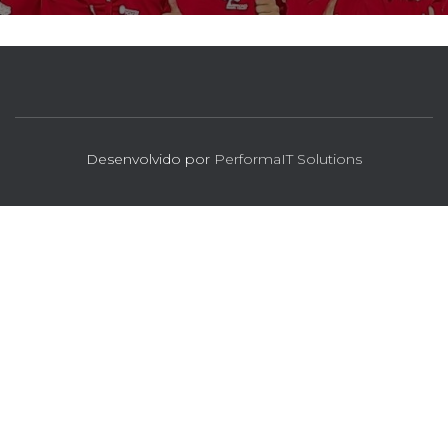
Desenvolvido por
PerformaIT Solutions