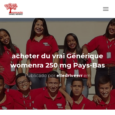
A
L
T
E
R
N
A
R
N
acheter du vrai Générique
A
V
womenra 250 mg Pays-Bas
E
G
Publicado por
elledriveerr
em
A
Ç
Ã
O