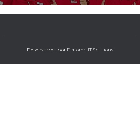
Desenvolvido por
PerformaIT Solutions