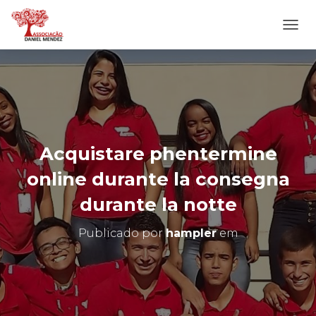
A
L
T
E
R
N
A
R
N
Acquistare phentermine
A
V
online durante la consegna
E
G
durante la notte
A
Ç
Publicado por
hampler
em
Ã
O