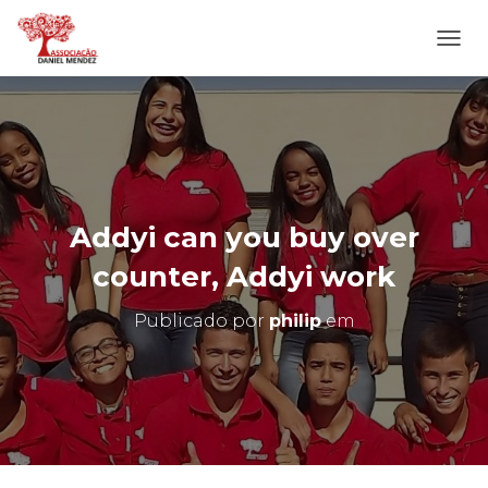
A
L
T
E
R
N
A
R
N
Addyi can you buy over
A
V
counter, Addyi work
E
G
Publicado por
philip
em
A
Ç
Ã
O