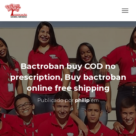
A
L
T
E
R
N
A
R
N
Bactroban buy COD no
A
V
prescription, Buy bactroban
E
G
online free shipping
A
Ç
Publicado por
philip
em
Ã
O