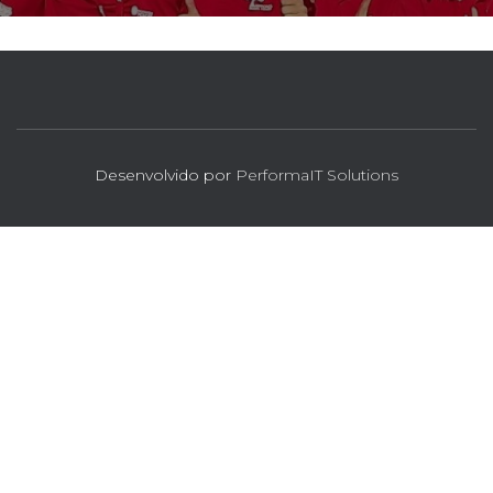
Desenvolvido por
PerformaIT Solutions