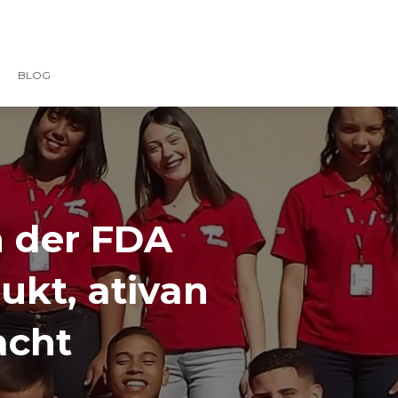
BLOG
n der FDA
kt, ativan
acht