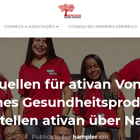
CONHEÇA A ASSOCIAÇÃO
CONSIGA SEU PRIMEIRO EMPREGO
ellen für ativan Vo
nes Gesundheitsprodu
tellen ativan über N
Publicado por
hampler
em