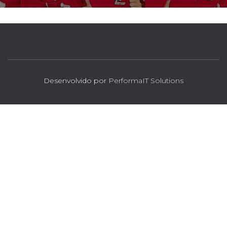
Desenvolvido por
PerformaIT Solutions