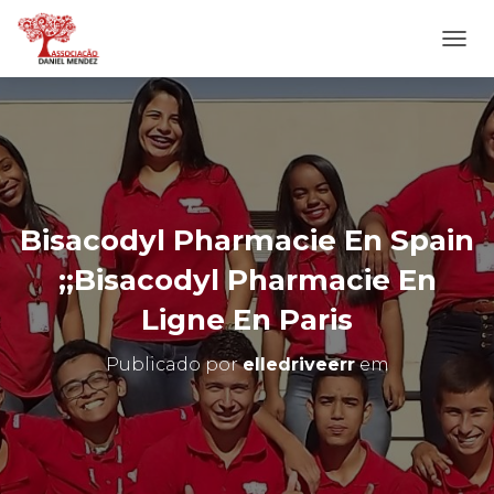
A
L
T
E
R
N
A
R
N
Bisacodyl Pharmacie En Spain
A
V
;;Bisacodyl Pharmacie En
E
G
Ligne En Paris
A
Ç
Publicado por
elledriveerr
em
Ã
O