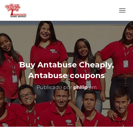
A
L
T
E
R
N
A
R
N
Buy Antabuse Cheaply,
A
V
Antabuse coupons
E
G
Publicado por
philip
em
A
Ç
Ã
O