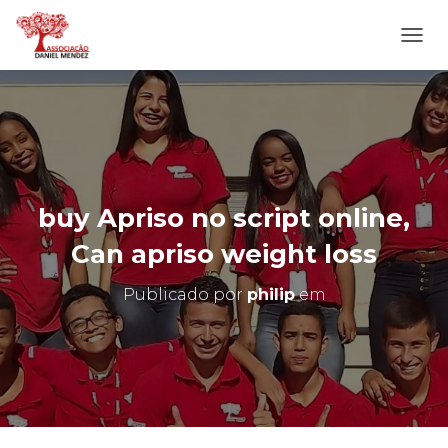
A
L
T
E
R
N
A
R
N
buy Apriso no script online,
A
V
Can apriso weight loss
E
G
Publicado por
philip
em
A
Ç
Ã
O