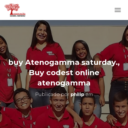
A
L
T
E
R
N
A
R
N
buy Atenogamma saturday.,
A
V
Buy codest online
E
G
atenogamma
A
Ç
Publicado por
philip
em
Ã
O