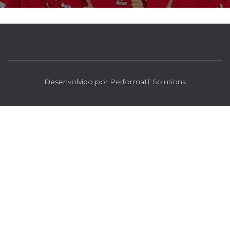
Desenvolvido por
PerformaIT Solutions