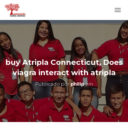
A
L
T
E
R
N
A
R
N
buy Atripla Connecticut, Does
A
V
viagra interact with atripla
E
G
Publicado por
philip
em
A
Ç
Ã
O