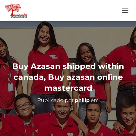
A
L
T
E
R
N
A
R
N
Buy Azasan shipped within
A
V
canada, Buy azasan online
E
G
mastercard
A
Ç
Publicado por
philip
em
Ã
O