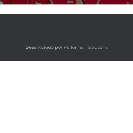
Desenvolvido por
PerformaIT Solutions