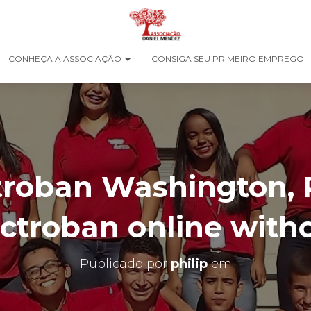
CONHEÇA A ASSOCIAÇÃO
CONSIGA SEU PRIMEIRO EMPREGO
troban Washington, 
ctroban online with
Publicado por
philip
em