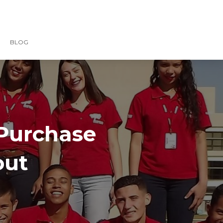
BLOG
Purchase
out