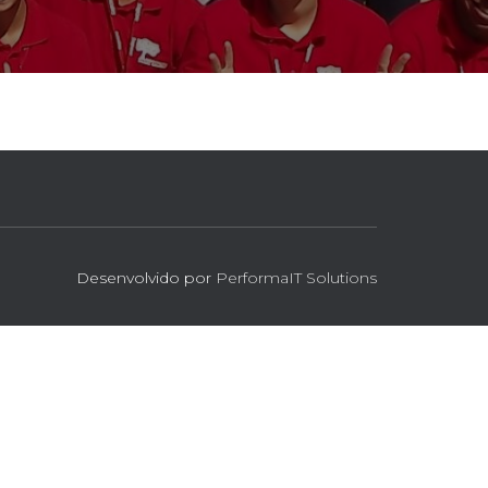
Desenvolvido por
PerformaIT Solutions