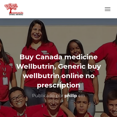
A
L
T
E
R
N
A
R
N
Buy Canada medicine
A
V
Wellbutrin, Generic buy
E
G
wellbutrin online no
A
Ç
prescription
Ã
O
Publicado por
philip
em