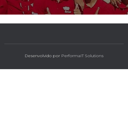
Desenvolvido por
PerformaIT Solutions