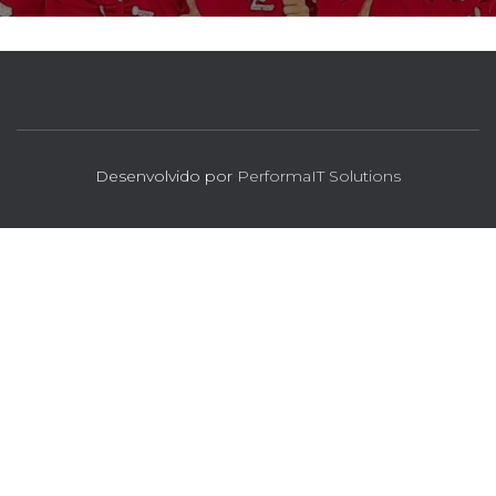
Desenvolvido por
PerformaIT Solutions