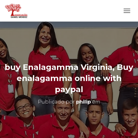
A
L
T
E
R
N
A
R
N
buy Enalagamma Virginia, Buy
A
V
enalagamma online with
E
G
paypal
A
Ç
Publicado por
philip
em
Ã
O