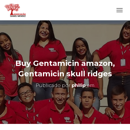
A
L
T
E
R
N
A
R
N
Buy Gentamicin amazon,
A
V
Gentamicin skull ridges
E
G
Publicado por
philip
em
A
Ç
Ã
O