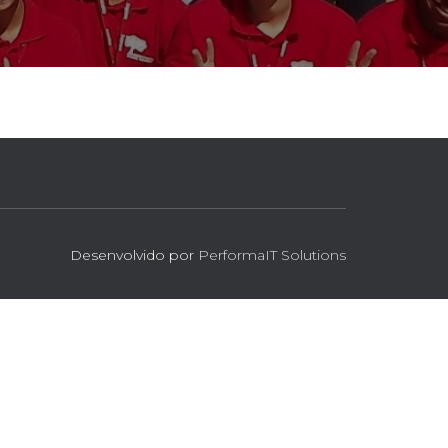
Desenvolvido por
PerformaIT Solutions