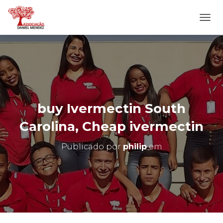
A
L
T
E
R
N
A
R
N
buy Ivermectin South
A
V
Carolina, Cheap ivermectin
E
G
Publicado por
philip
em
A
Ç
Ã
O