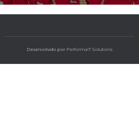
Desenvolvido por
PerformaIT Solutions