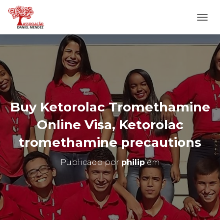
A
L
T
E
R
N
A
R
N
Buy Ketorolac Tromethamine
A
V
Online Visa, Ketorolac
E
G
tromethamine precautions
A
Ç
Publicado por
philip
em
Ã
O