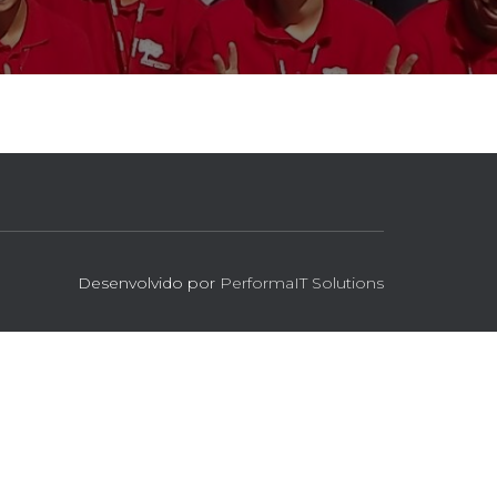
Desenvolvido por
PerformaIT Solutions