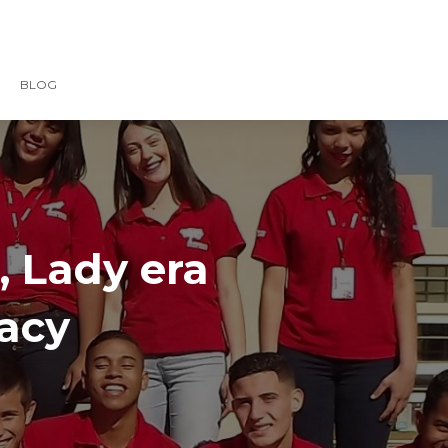
BLOG
, Lady era
acy