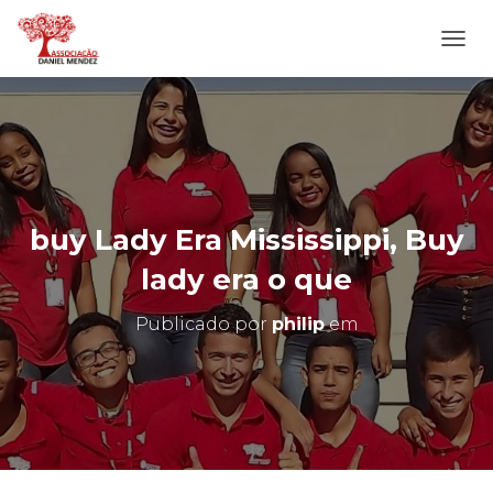
A
L
T
E
R
N
A
R
N
buy Lady Era Mississippi, Buy
A
V
lady era o que
E
G
Publicado por
philip
em
A
Ç
Ã
O