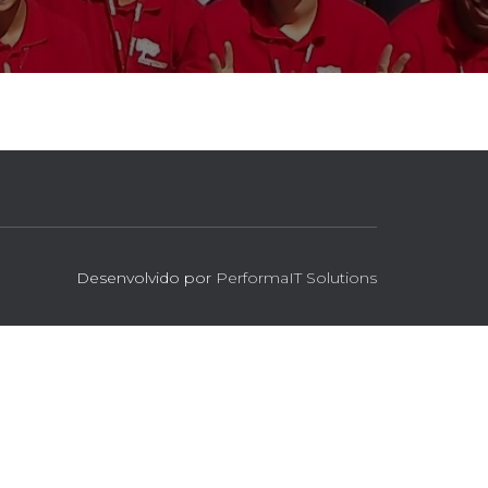
Desenvolvido por
PerformaIT Solutions