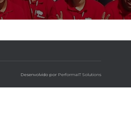
Desenvolvido por
PerformaIT Solutions