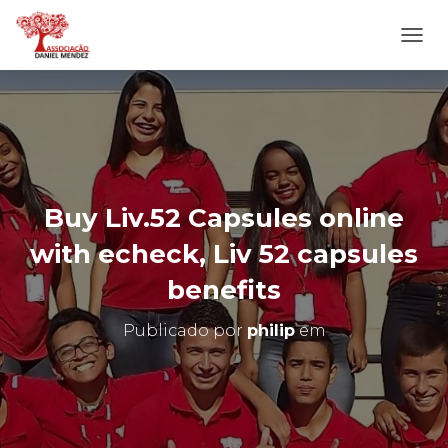
A
L
T
E
R
N
A
R
N
Buy Liv.52 Capsules online
A
V
with echeck, Liv 52 capsules
E
G
benefits
A
Ç
Publicado por
philip
em
Ã
O