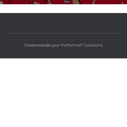
Desenvolvido por
PerformaIT Solutions