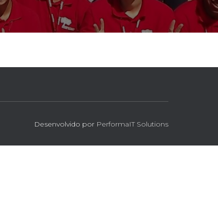
Desenvolvido por
PerformaIT Solutions