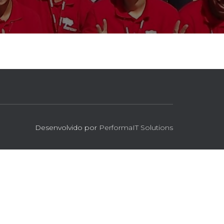
Desenvolvido por
PerformaIT Solutions