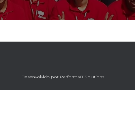
Desenvolvido por
PerformaIT Solutions