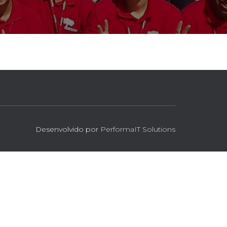
Desenvolvido por
PerformaIT Solutions