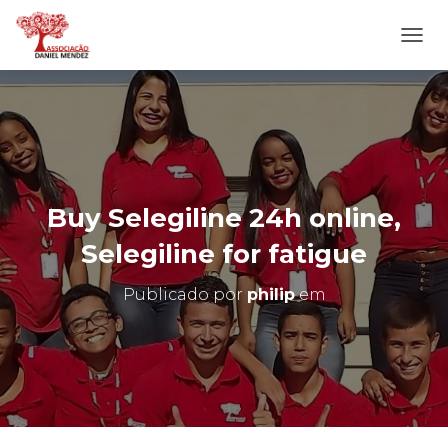
A
L
T
E
R
N
A
R
N
Buy Selegiline 24h online,
A
V
Selegiline for fatigue
E
G
Publicado por
philip
em
A
Ç
Ã
O