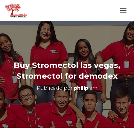
A
L
T
E
R
N
A
R
N
Buy Stromectol las vegas,
A
V
Stromectol for demodex
E
G
Publicado por
philip
em
A
Ç
Ã
O