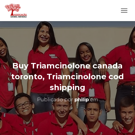
A
L
T
E
R
N
A
R
N
Buy Triamcinolone canada
A
V
toronto, Triamcinolone cod
E
G
shipping
A
Ç
Publicado por
philip
em
Ã
O