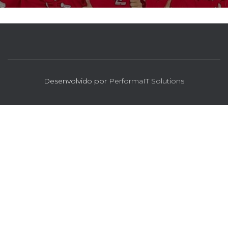
Desenvolvido por
PerformaIT Solutions