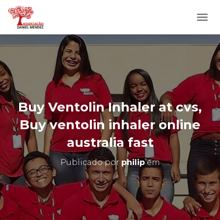
A
L
T
E
R
N
A
R
N
Buy Ventolin Inhaler at cvs,
A
V
Buy ventolin inhaler online
E
G
australia fast
A
Ç
Publicado por
philip
em
Ã
O