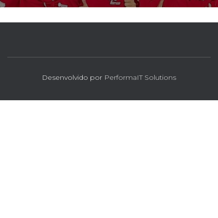
Desenvolvido por
PerformaIT Solutions