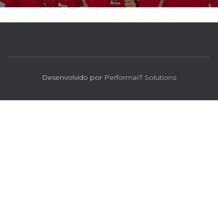
Desenvolvido por
PerformaIT Solutions