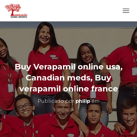
A
L
T
E
R
N
A
R
N
Buy Verapamil online usa,
A
V
Canadian meds, Buy
E
G
verapamil online france
A
Ç
Publicado por
philip
em
Ã
O