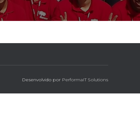
Desenvolvido por
PerformaIT Solutions