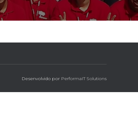
Desenvolvido por
PerformaIT Solutions