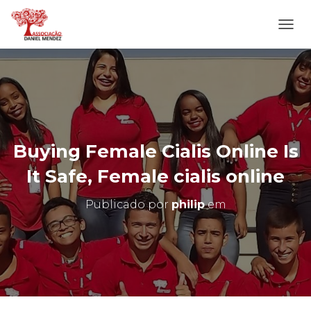
A
L
T
E
R
N
A
R
N
Buying Female Cialis Online Is
A
V
It Safe, Female cialis online
E
G
Publicado por
philip
em
A
Ç
Ã
O