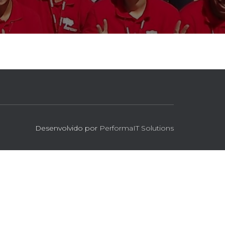
Desenvolvido por
PerformaIT Solutions