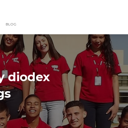
BLOG
y diodex
gs